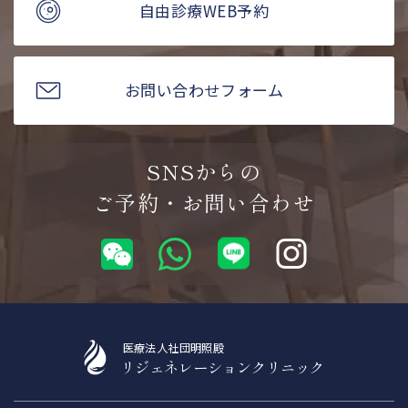
自由診療WEB予約
お問い合わせフォーム
SNSからの
ご予約・お問い合わせ
医療法人社団明照殿
リジェネレーションクリニック
WeChatから