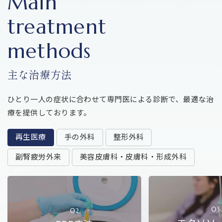
M
a
i
n
t
r
e
a
t
m
e
n
t
m
e
t
h
o
d
s
主
な
治
療
方
法
ひとり一人の症状に合わせて専門医による診断で、最適な治
療を提供しております。
再生医療
手の外科
整形外科
副腎疲労外来
美容皮膚科・皮膚科・形成外科
03
02