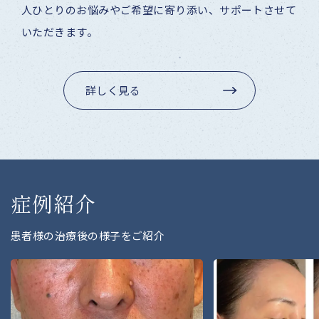
人ひとりのお悩みやご希望に寄り添い、サポートさせて
いただきます。
詳しく見る
症
例
紹
介
患
者
様
の
治
療
後
の
様
子
を
ご
紹
介