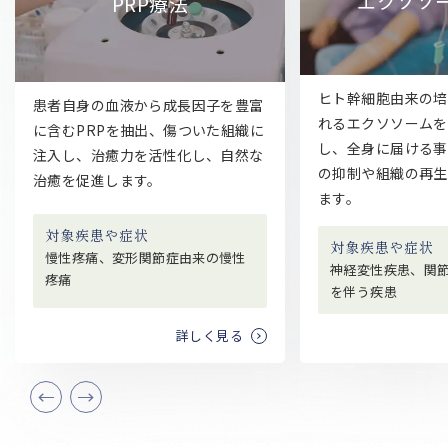
エクソソーム点滴
PRP療法
ヒト幹細胞由来の培養液から産生さ
の血液から成長因子を豊富
れるエクソソームを血管内に投与
Pを抽出、傷ついた組織に
し、全身に届ける事で、病的な炎症
治癒力を活性化し、自然な
の抑制や組織の再生促進が期待され
進します。
ます。
患や症状
対象疾患や症状
、変形関節症由来の慢性
神経変性疾患、関節炎などの炎症
を伴う疾患
詳しく見る
詳しく見る