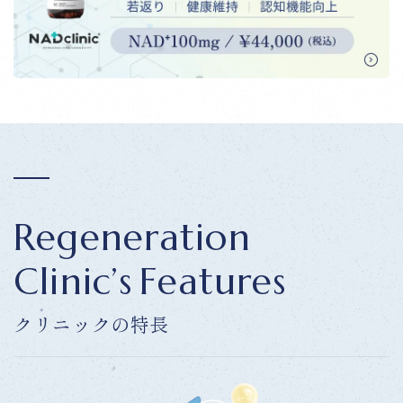
R
e
g
e
n
e
r
a
t
i
o
n
C
l
i
n
i
c
’
s
F
e
a
t
u
r
e
s
ク
リ
ニ
ッ
ク
の
特
長