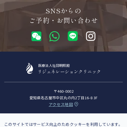
SNSからの
ご予約・お問い合わせ
医療法人社団明照殿
リジェネレーションクリニック
WeChatから
〒460-0002
WhatsAppから
愛知県名古屋市中区丸の内2丁目16-8 3F
アクセス地図
保険診療WEB予約
LINEから
このサイトではサービス向上のためクッキーを利用しています。