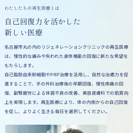
わ
た
し
た
ち
の
再
生
医
療
と
は
自
己
回
復
力
を
活
か
し
た
新
し
い
医
療
名古屋市丸の内のリジェネレーションクリニックの再生医療
は、慢性的な痛みや失われた身体機能の回復に新たな希望を
もたらします。
自己脂肪由来幹細胞やPRP治療を活用し、自然な治癒力を促
進することで、手の外科治療後の早期回復、慢性疼痛の回
復、副腎疲労による体調不良の改善、美容皮膚科での肌質向
上を実現します。再生医療により、体の内側からの自己回復
を促し、よりよく生きる毎日を選択してください。