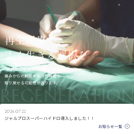
再
生
医
療
で
、
よ
く
生
き
る
選
択
を
「幹細胞」を活用した再生医療なら、
痛みからの解放や失った機能を
取り戻せる可能性があります。
REGENERATIO
CLINIC
2026.07.22
ジャルプロスーパーハイドロ導入しました！！
お知らせ一覧