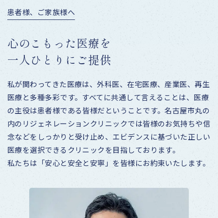
患
者
様
、
ご
家
族
様
へ
心
の
こ
も
っ
た
医
療
を
一
人
ひ
と
り
に
ご
提
供
私が関わってきた医療は、外科医、在宅医療、産業医、再生
医療と多種多彩です。すべてに共通して言えることは、医療
の主役は患者様である皆様だということです。名古屋市丸の
内のリジェネレーションクリニックでは皆様のお気持ちや信
念などをしっかりと受け止め、エビデンスに基づいた正しい
医療を選択できるクリニックを目指しております。
私たちは「安心と安全と安寧」を皆様にお約束いたします。