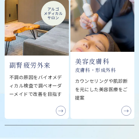
アルゴ
メディカル
サロン
美容皮膚科
副腎疲労外来
皮膚科・形成外科
不調の原因をバイオメデ
カウンセリングや肌診断
ィカル検査で調べオーダ
を元にした美容医療をご
ーメイドで改善を目指す
提案